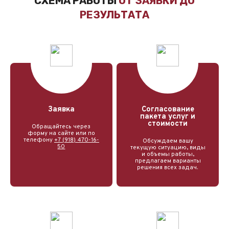
СХЕМА РАБОТЫ
ОТ ЗАЯВКИ ДО
РЕЗУЛЬТАТА
Заявка
Согласование
пакета услуг и
стоимости
Обращайтесь через
форму на сайте или по
телефону
+7 (918) 470-16-
Обсуждаем вашу
50
текущую ситуацию, виды
и объемы работы,
предлагаем варианты
решения всех задач.